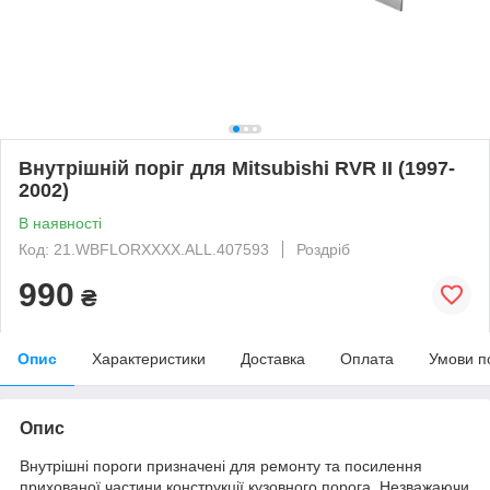
Внутрішній поріг для Mitsubishi RVR II (1997-
2002)
В наявності
Код: 21.WBFLORXXXX.ALL.407593
Роздріб
990
₴
Опис
Характеристики
Доставка
Оплата
Умови п
Опис
Внутрішні пороги призначені для ремонту та посилення
прихованої частини конструкції кузовного порога. Незважаючи