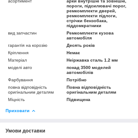
асортимент
арки внутрішні та зовнішні,
пороги, підсилювачі порог,
ремкомплекти дверей,
ремкомплекти підлоги,
стрічки бензобака,
піддомкратники
вид запчастин
Ремкомплекти кузова
автомобіля
гарантія на корозію
Десять років
Кріплення
Немає
Матеріал
Неіржавка сталь 1.2 мм
моделі авто
понад 3500 моделей
автомобілів
Фарбування
Потрібно
повна відповідність
Повна відповідність
оригінальним деталям
оригінальним деталям
Міцність
Підвищена
Приховати
Умови доставки