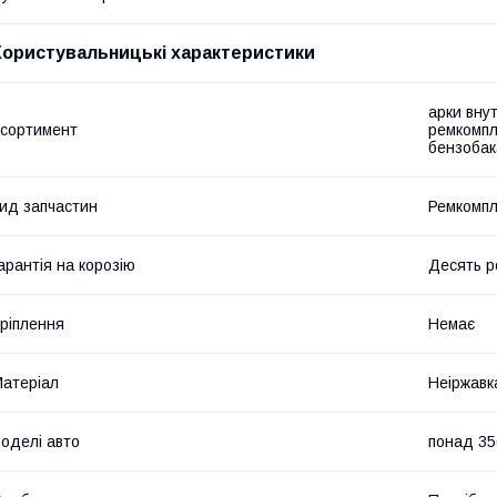
Користувальницькі характеристики
арки внут
сортимент
ремкомпл
бензобак
ид запчастин
Ремкомпл
арантія на корозію
Десять р
ріплення
Немає
атеріал
Неіржавк
оделі авто
понад 35