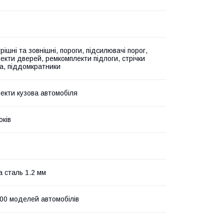
рішні та зовнішні, пороги, підсилювачі порог,
екти дверей, ремкомплекти підлоги, стрічки
а, піддомкратники
екти кузова автомобіля
оків
а сталь 1.2 мм
00 моделей автомобілів