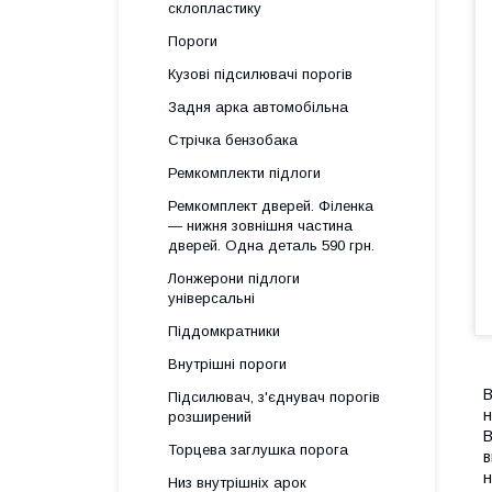
склопластику
Пороги
Кузові підсилювачі порогів
Задня арка автомобільна
Стрічка бензобака
Ремкомплекти підлоги
Ремкомплект дверей. Філенка
— нижня зовнішня частина
дверей. Одна деталь 590 грн.
Лонжерони підлоги
універсальні
Піддомкратники
Внутрішні пороги
В
Підсилювач, з'єднувач порогів
н
розширений
В
Торцева заглушка порога
в
н
Низ внутрішніх арок