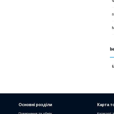
п
М
І
Ц
Основні розділи
Карта т
Повернення та обмін
Категорії 