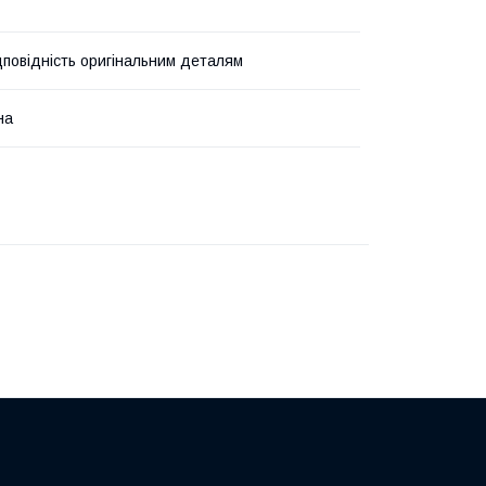
дповідність оригінальним деталям
на