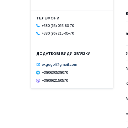
+380 (63) 053-80-70
а
+380 (96) 215-05-70
в
exgogol@gmail.com
г
+380630538070
+380962150570
К
М
м