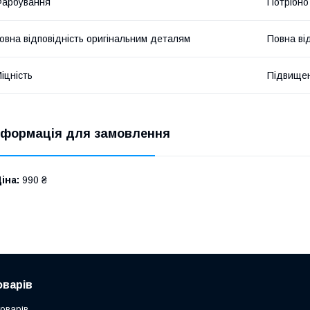
Фарбування
Потрібно
овна відповідність оригінальним деталям
Повна ві
іцність
Підвище
нформація для замовлення
іна:
990 ₴
оварів
товарів