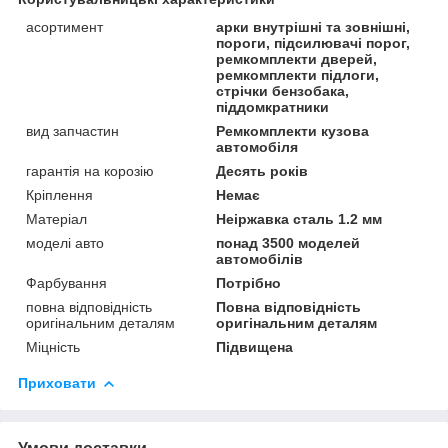
асортимент
арки внутрішні та зовнішні,
пороги, підсилювачі порог,
ремкомплекти дверей,
ремкомплекти підлоги,
стрічки бензобака,
піддомкратники
вид запчастин
Ремкомплекти кузова
автомобіля
гарантія на корозію
Десять років
Кріплення
Немає
Матеріал
Неіржавка сталь 1.2 мм
моделі авто
понад 3500 моделей
автомобілів
Фарбування
Потрібно
повна відповідність
Повна відповідність
оригінальним деталям
оригінальним деталям
Міцність
Підвищена
Приховати