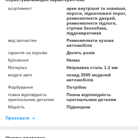
асортимент
арки внутрішні та зовнішні,
пороги, підсилювачі порог,
ремкомплекти дверей,
ремкомплекти підлоги,
стрічки бензобака,
піддомкратники
вид запчастин
Ремкомплекти кузова
автомобіля
гарантія на корозію
Десять років
Кріплення
Немає
Матеріал
Неіржавка сталь 1.2 мм
моделі авто
понад 3500 моделей
автомобілів
Фарбування
Потрібно
повна відповідність
Повна відповідність
оригінальним деталям
оригінальним деталям
Міцність
Підвищена
Приховати