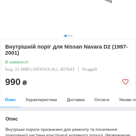
Внутрішній поріг для Nissan Navara D2 (1997-
2001)
В наявності
Код: 21.WBFLORXXXX.ALL.407642
Роздріб
990
₴
Опис
Характеристики
Доставка
Оплата
Умови п
Опис
Внутрішні пороги призначені для ремонту та посилення
прихованої частини конструкції кузовного порога. Незважаючи