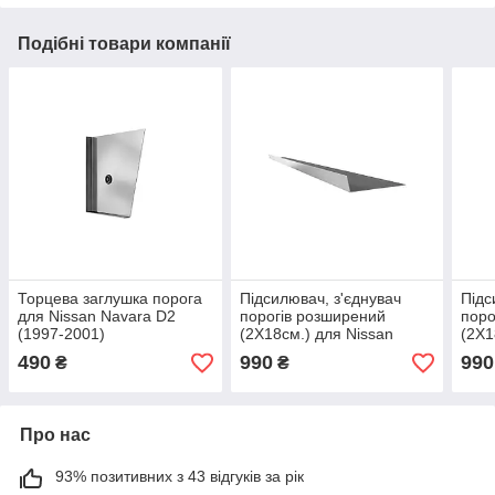
Подібні товари компанії
Торцева заглушка порога
Підсилювач, з'єднувач
Підс
для Nissan Navara D2
порогів розширений
поро
(1997-2001)
(2Х18см.) для Nissan
(2Х1
Navara D2 (1997-2001)
Nava
490
990
990
₴
₴
Про нас
93% позитивних з 43 відгуків за рік