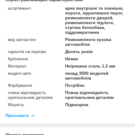
асортимент
арки внутрішні та зовнішні,
пороги, підсилювачі порог,
ремкомплекти дверей,
ремкомплекти підлоги,
стрічки бензобака,
піддомкратники
вид запчастин
Ремкомплекти кузова
автомобіля
гарантія на корозію
Десять років
Кріплення
Немає
Матеріал
Неіржавка сталь 1.2 мм
моделі авто
понад 3500 моделей
автомобілів
Фарбування
Потрібно
повна відповідність
Повна відповідність
оригінальним деталям
оригінальним деталям
Міцність
Підвищена
Приховати