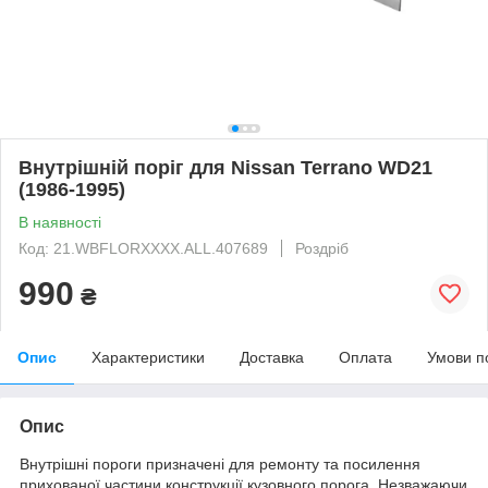
Внутрішній поріг для Nissan Terrano WD21
(1986-1995)
В наявності
Код: 21.WBFLORXXXX.ALL.407689
Роздріб
990
₴
Опис
Характеристики
Доставка
Оплата
Умови п
Опис
Внутрішні пороги призначені для ремонту та посилення
прихованої частини конструкції кузовного порога. Незважаючи