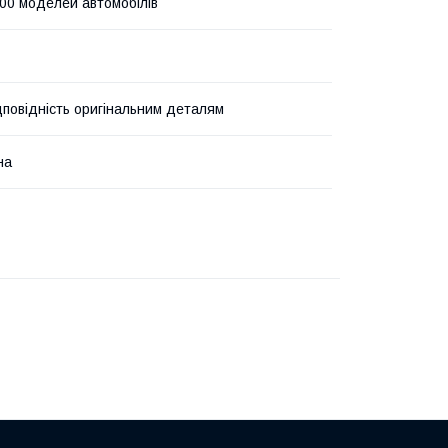
00 моделей автомобілів
дповідність оригінальним деталям
на