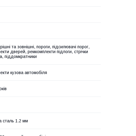
рішні та зовнішні, пороги, підсилювачі порог,
екти дверей, ремкомплекти підлоги, стрічки
а, піддомкратники
екти кузова автомобіля
оків
а сталь 1.2 мм