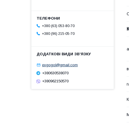
С
+380 (63) 053-80-70
+380 (96) 215-05-70
а
exgogol@gmail.com
в
+380630538070
+380962150570
г
К
М