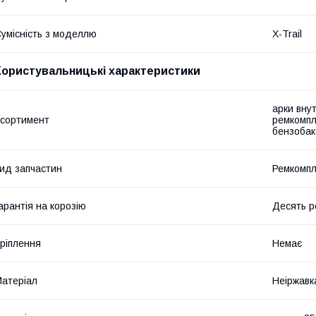
умісність з моделлю
X-Trail
Користувальницькі характеристики
арки внут
сортимент
ремкомпл
бензобак
ид запчастин
Ремкомпл
арантія на корозію
Десять р
ріплення
Немає
атеріал
Неіржавк