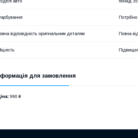
оделі авто
понад 35
Фарбування
Потрібно
овна відповідність оригінальним деталям
Повна ві
іцність
Підвище
нформація для замовлення
іна:
990 ₴