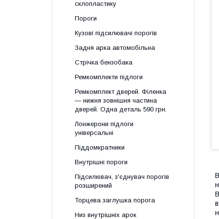
склопластику
Пороги
Кузові підсилювачі порогів
Задня арка автомобільна
Стрічка бензобака
Ремкомплекти підлоги
Ремкомплект дверей. Філенка
— нижня зовнішня частина
дверей. Одна деталь 590 грн.
Лонжерони підлоги
універсальні
Піддомкратники
Внутрішні пороги
В
Підсилювач, з'єднувач порогів
н
розширений
В
Торцева заглушка порога
в
н
Низ внутрішніх арок