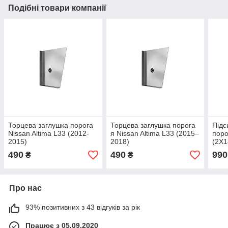
Подібні товари компанії
Торцева заглушка порога
Торцева заглушка порога
Підс
Nissan Altima L33 (2012-
я Nissan Altima L33 (2015–
поро
2015)
2018)
(2Х1
L33 
490
490
990
₴
₴
Про нас
93% позитивних з 43 відгуків за рік
Працює з 05.09.2020