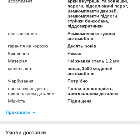
асортимент
арки внутрішні та зовнішні,
пороги, підсилювачі порог,
ремкомплекти дверей,
ремкомплекти підлоги,
стрічки бензобака,
піддомкратники
вид запчастин
Ремкомплекти кузова
автомобіля
гарантія на корозію
Десять років
Кріплення
Немає
Матеріал
Неіржавка сталь 1.2 мм
моделі авто
понад 3500 моделей
автомобілів
Фарбування
Потрібно
повна відповідність
Повна відповідність
оригінальним деталям
оригінальним деталям
Міцність
Підвищена
Приховати
Умови доставки