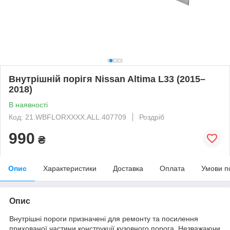
Внутрішній порігя Nissan Altima L33 (2015–
2018)
В наявності
Код: 21.WBFLORXXXX.ALL.407709
Роздріб
990
₴
Опис
Характеристики
Доставка
Оплата
Умови п
Опис
Внутрішні пороги призначені для ремонту та посилення
прихованої частини конструкції кузовного порога. Незважаючи