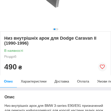
Низ внутрішніх арок для Dodge Caravan II
(1990-1996)
В наявності
Роздріб
490
₴
Опис
Характеристики
Доставка
Оплата
Умови п
Опис
Низ внутрішніх арок для BMW 3-series E90/E91 призначений
для ремонту найуразливішої для корозії частини задніх арок