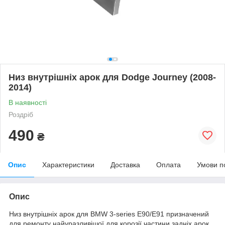
Низ внутрішніх арок для Dodge Journey (2008-
2014)
В наявності
Роздріб
490
₴
Опис
Характеристики
Доставка
Оплата
Умови п
Опис
Низ внутрішніх арок для BMW 3-series E90/E91 призначений
для ремонту найуразливішої для корозії частини задніх арок