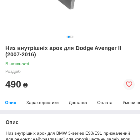
Низ внутрішніх арок для Dodge Avenger II
(2007-2016)
В наявності
Роздріб
490
₴
Опис
Характеристики
Доставка
Оплата
Умови п
Опис
Низ внутрішніх арок для BMW 3-series E90/E91 призначений
для ремонту найуразливішої для корозії частини задніх арок