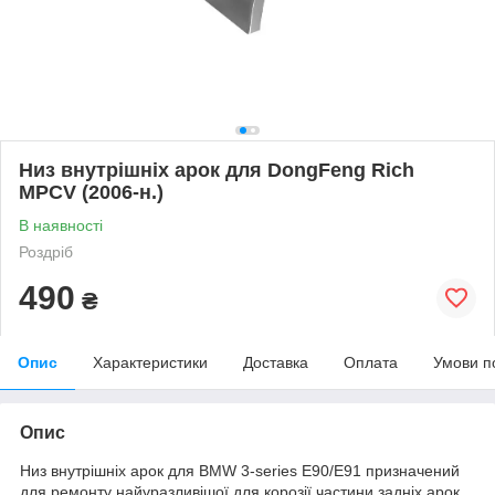
Низ внутрішніх арок для DongFeng Rich
MPCV (2006-н.)
В наявності
Роздріб
490
₴
Опис
Характеристики
Доставка
Оплата
Умови п
Опис
Низ внутрішніх арок для BMW 3-series E90/E91 призначений
для ремонту найуразливішої для корозії частини задніх арок