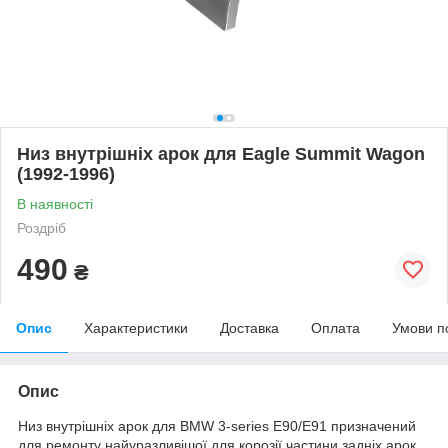
Низ внутрішніх арок для Eagle Summit Wagon
(1992-1996)
В наявності
Роздріб
490
₴
Опис
Характеристики
Доставка
Оплата
Умови п
Опис
Низ внутрішніх арок для BMW 3-series E90/E91 призначений
для ремонту найуразливішої для корозії частини задніх арок