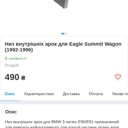
Низ внутрішніх арок для Eagle Summit Wagon
(1992-1996)
В наявності
Роздріб
490
₴
Опис
Характеристики
Доставка
Оплата
Умови п
Опис
Низ внутрішніх арок для BMW 3-series E90/E91 призначений
для ремонту найуразливішої для корозії частини задніх арок