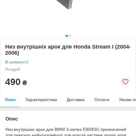
Низ внутрішніх арок для Honda Stream I (2004-
2006)
В наявності
Роздріб
490
₴
Опис
Характеристики
Доставка
Оплата
Умови п
Опис
Низ внутрішніх арок для BMW 3-series E90/E91 призначений
для ремонту найуразливішої для корозії частини задніх арок