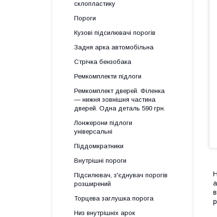
склопластику
Пороги
Кузові підсилювачі порогів
Задня арка автомобільна
Стрічка бензобака
Ремкомплекти підлоги
Ремкомплект дверей. Філенка
— нижня зовнішня частина
дверей. Одна деталь 590 грн.
Лонжерони підлоги
універсальні
Піддомкратники
Внутрішні пороги
Н
Підсилювач, з'єднувач порогів
а
розширений
в
Торцева заглушка порога
р
Низ внутрішніх арок