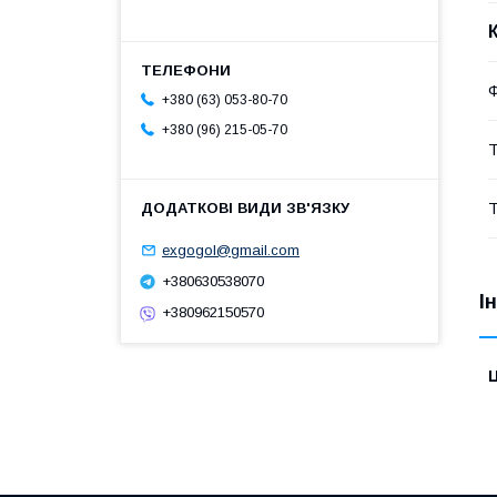
+380 (63) 053-80-70
+380 (96) 215-05-70
Т
Т
exgogol@gmail.com
+380630538070
І
+380962150570
Ц