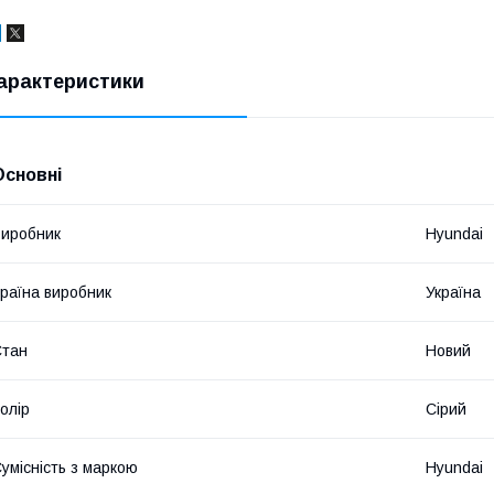
арактеристики
Основні
иробник
Hyundai
раїна виробник
Україна
Стан
Новий
олір
Сірий
умісність з маркою
Hyundai