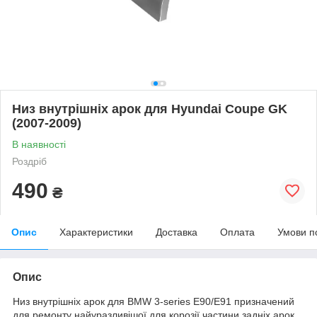
Низ внутрішніх арок для Hyundai Coupe GK
(2007-2009)
В наявності
Роздріб
490
₴
Опис
Характеристики
Доставка
Оплата
Умови п
Опис
Низ внутрішніх арок для BMW 3-series E90/E91 призначений
для ремонту найуразливішої для корозії частини задніх арок