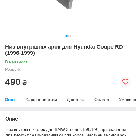
Низ внутрішніх арок для Hyundai Coupe RD
(1996-1999)
В наявності
Роздріб
490
₴
Опис
Характеристики
Доставка
Оплата
Умови п
Опис
Низ внутрішніх арок для BMW 3-series E90/E91 призначений
для ремонту найуразливішої для корозії частини задніх арок