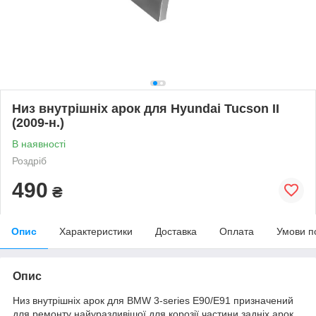
Низ внутрішніх арок для Hyundai Tucson II
(2009-н.)
В наявності
Роздріб
490
₴
Опис
Характеристики
Доставка
Оплата
Умови п
Опис
Низ внутрішніх арок для BMW 3-series E90/E91 призначений
для ремонту найуразливішої для корозії частини задніх арок