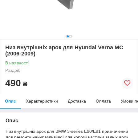
Низ внутрішніх арок для Hyundai Verna MC
(2006-2009)
В наявності
Роздріб
490
₴
Опис
Характеристики
Доставка
Оплата
Умови п
Опис
Низ внутрішніх арок для BMW 3-series E90/E91 призначений
для ремонту найуразливішої для корозії частини задніх арок