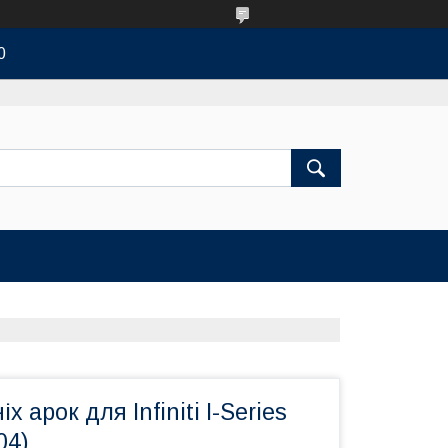
0
х арок для Infiniti I-Series
04)