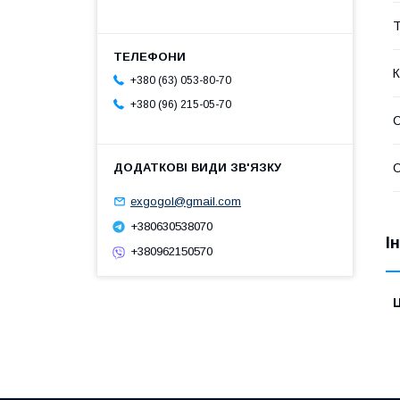
Т
К
+380 (63) 053-80-70
+380 (96) 215-05-70
С
С
exgogol@gmail.com
+380630538070
І
+380962150570
Ц