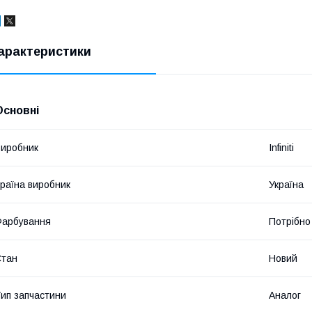
арактеристики
Основні
иробник
Infiniti
раїна виробник
Україна
Фарбування
Потрібно
Стан
Новий
ип запчастини
Аналог