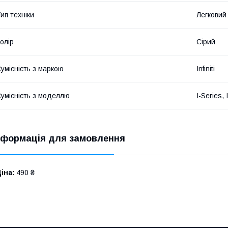
ип техніки
Легковий
олір
Сірий
умісність з маркою
Infiniti
умісність з моделлю
I-Series, I
нформація для замовлення
іна:
490 ₴