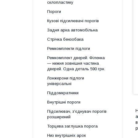
склопластику
Пороги
Кузові підсилювачі порогів
Задня арка автомобільна
Стрічка бензобака
Ремкомплекти підлоги
Ремкомплект дверей. Філенка
— нижня зовнішня частина
дверей. Одна деталь 590 грн.
Лонжерони підлоги
універсальні
Піддомкратники
Внутрішні пороги
Н
Підсилювач, з'єднувач порогів
а
розширений
в
Торцева заглушка порога
р
Низ внутрішніх арок