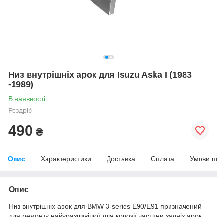
Низ внутрішніх арок для Isuzu Aska I (1983
-1989)
В наявності
Роздріб
490
₴
Опис
Характеристики
Доставка
Оплата
Умови п
Опис
Низ внутрішніх арок для BMW 3-series E90/E91 призначений
для ремонту найуразливішої для корозії частини задніх арок