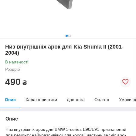
Низ внутрішніх арок для Kia Shuma II (2001-
2004)
В наявності
Роздріб
490
₴
Опис
Характеристики
Доставка
Оплата
Умови п
Опис
Низ внутрішніх арок для BMW 3-series E90/E91 призначений
для ремонту найуразливішої для корозії частини задніх арок