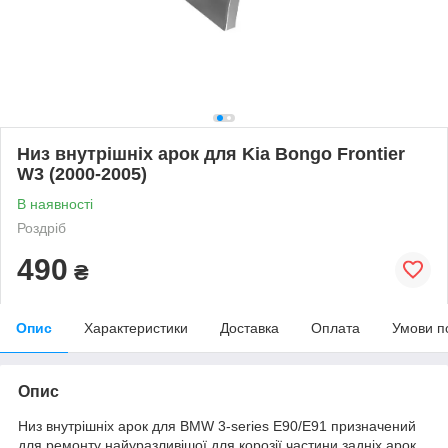
Низ внутрішніх арок для Kia Bongo Frontier
W3 (2000-2005)
В наявності
Роздріб
490
₴
Опис
Характеристики
Доставка
Оплата
Умови п
Опис
Низ внутрішніх арок для BMW 3-series E90/E91 призначений
для ремонту найуразливішої для корозії частини задніх арок