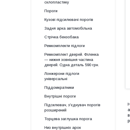
склопластику
Пороги
Кузові підсилювачі порогів
Задня арка автомобільна
Стрічка бензобака
Ремкомплекти підлоги
Ремкомплект дверей. Філенка
— нижня зовнішня частина
дверей. Одна деталь 590 грн.
Лонжерони підлоги
універсальні
Піддомкратники
Внутрішні пороги
Н
Підсилювач, з'єднувач порогів
а
розширений
в
Торцева заглушка порога
р
Низ внутрішніх арок