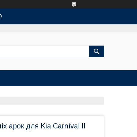
0
х арок для Kia Carnival II