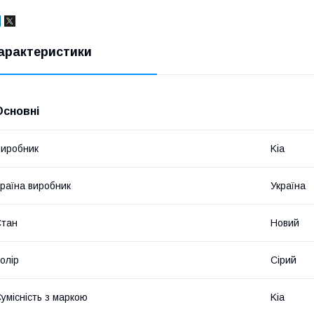
арактеристики
Основні
иробник
Kia
раїна виробник
Україна
Стан
Новий
олір
Сірий
умісність з маркою
Kia