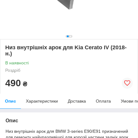
Низ внутрішніх арок для Kia Cerato IV (2018-
н.)
В наявності
Роздріб
490
₴
Опис
Характеристики
Доставка
Оплата
Умови п
Опис
Низ внутрішніх арок для BMW 3-series E90/E91 призначений
для ремонту найуразливішої для корозії частини задніх арок