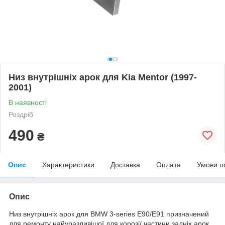
Низ внутрішніх арок для Kia Mentor (1997-
2001)
В наявності
Роздріб
490
₴
Опис
Характеристики
Доставка
Оплата
Умови п
Опис
Низ внутрішніх арок для BMW 3-series E90/E91 призначений
для ремонту найуразливішої для корозії частини задніх арок