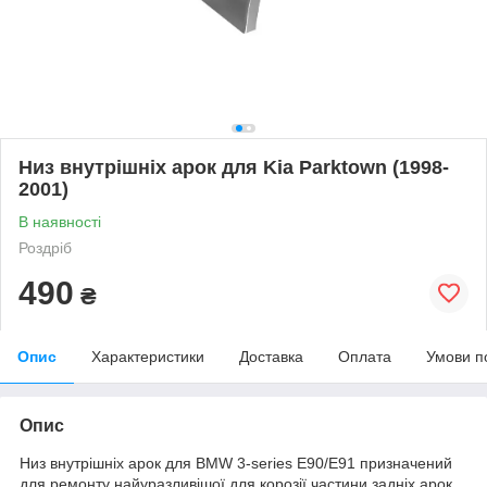
Низ внутрішніх арок для Kia Parktown (1998-
2001)
В наявності
Роздріб
490
₴
Опис
Характеристики
Доставка
Оплата
Умови п
Опис
Низ внутрішніх арок для BMW 3-series E90/E91 призначений
для ремонту найуразливішої для корозії частини задніх арок