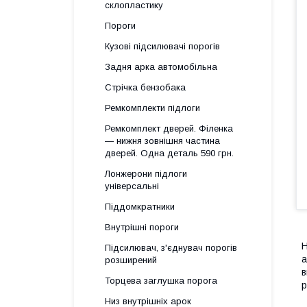
склопластику
Пороги
Кузові підсилювачі порогів
Задня арка автомобільна
Стрічка бензобака
Ремкомплекти підлоги
Ремкомплект дверей. Філенка
— нижня зовнішня частина
дверей. Одна деталь 590 грн.
Лонжерони підлоги
універсальні
Піддомкратники
Внутрішні пороги
Н
Підсилювач, з'єднувач порогів
а
розширений
в
Торцева заглушка порога
р
Низ внутрішніх арок