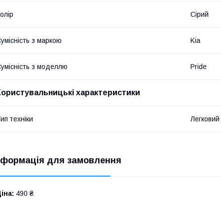
олір
Сірий
умісність з маркою
Kia
умісність з моделлю
Pride
Користувальницькі характеристики
ип техніки
Легковий
нформація для замовлення
іна:
490 ₴