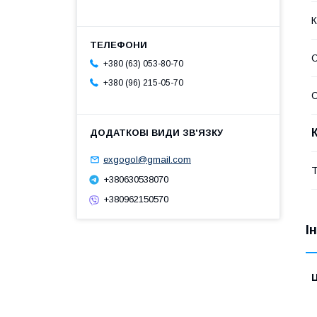
К
С
+380 (63) 053-80-70
+380 (96) 215-05-70
С
exgogol@gmail.com
Т
+380630538070
+380962150570
І
Ц