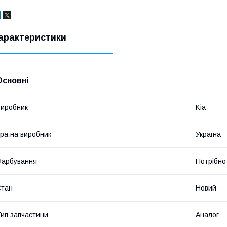
арактеристики
Основні
иробник
Kia
раїна виробник
Україна
Фарбування
Потрібно
Стан
Новий
ип запчастини
Аналог