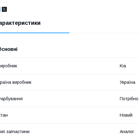
арактеристики
Основні
иробник
Kia
раїна виробник
Україна
Фарбування
Потрібно
Стан
Новий
ип запчастини
Аналог