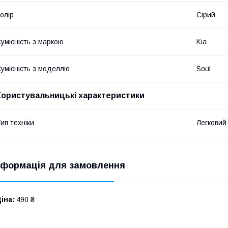
олір
Сірий
умісність з маркою
Kia
умісність з моделлю
Soul
Користувальницькі характеристики
ип техніки
Легковий
нформація для замовлення
іна:
490 ₴