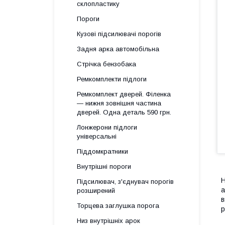
склопластику
Пороги
Кузові підсилювачі порогів
Задня арка автомобільна
Стрічка бензобака
Ремкомплекти підлоги
Ремкомплект дверей. Філенка
— нижня зовнішня частина
дверей. Одна деталь 590 грн.
Лонжерони підлоги
універсальні
Піддомкратники
Внутрішні пороги
Н
Підсилювач, з'єднувач порогів
а
розширений
в
Торцева заглушка порога
р
Низ внутрішніх арок