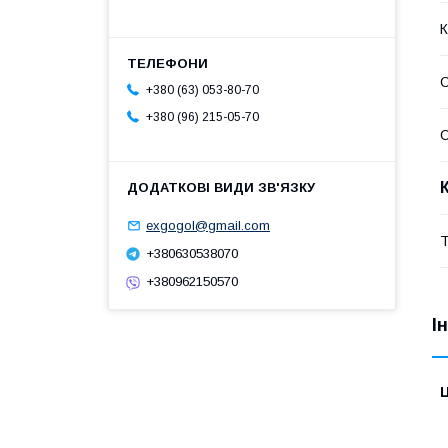
К
С
+380 (63) 053-80-70
+380 (96) 215-05-70
С
exgogol@gmail.com
Т
+380630538070
+380962150570
І
Ц