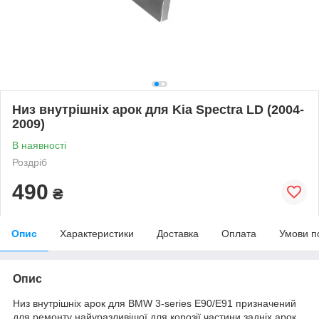
Низ внутрішніх арок для Kia Spectra LD (2004-
2009)
В наявності
Роздріб
490
₴
Опис
Характеристики
Доставка
Оплата
Умови п
Опис
Низ внутрішніх арок для BMW 3-series E90/E91 призначений
для ремонту найуразливішої для корозії частини задніх арок