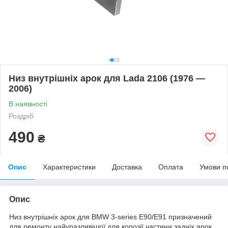
Низ внутрішніх арок для Lada 2106 (1976 —
2006)
В наявності
Роздріб
490
₴
Опис
Характеристики
Доставка
Оплата
Умови п
Опис
Низ внутрішніх арок для BMW 3-series E90/E91 призначений
для ремонту найуразливішої для корозії частини задніх арок