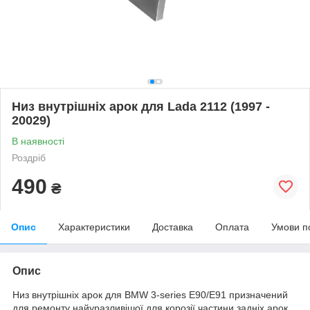
Низ внутрішніх арок для Lada 2112 (1997 -
20029)
В наявності
Роздріб
490
₴
Опис
Характеристики
Доставка
Оплата
Умови п
Опис
Низ внутрішніх арок для BMW 3-series E90/E91 призначений
для ремонту найуразливішої для корозії частини задніх арок