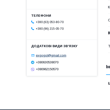
К
С
+380 (63) 053-80-70
+380 (96) 215-05-70
Т
exgogol@gmail.com
+380630538070
І
+380962150570
Ц