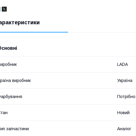
арактеристики
Основні
иробник
LADA
раїна виробник
Україна
Фарбування
Потрібно
Стан
Новий
ип запчастини
Аналог