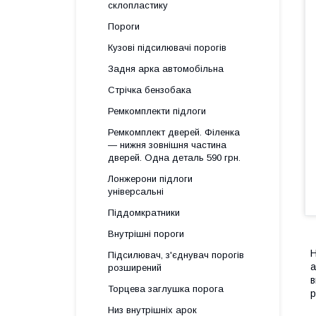
склопластику
Пороги
Кузові підсилювачі порогів
Задня арка автомобільна
Стрічка бензобака
Ремкомплекти підлоги
Ремкомплект дверей. Філенка
— нижня зовнішня частина
дверей. Одна деталь 590 грн.
Лонжерони підлоги
універсальні
Піддомкратники
Внутрішні пороги
Н
Підсилювач, з'єднувач порогів
а
розширений
в
Торцева заглушка порога
р
Низ внутрішніх арок