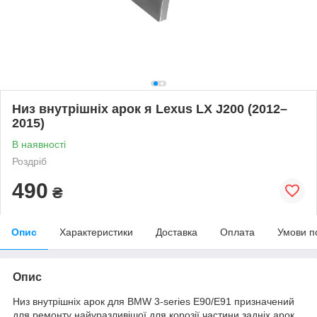
Низ внутрішніх арок я Lexus LX J200 (2012–
2015)
В наявності
Роздріб
490
₴
Опис
Характеристики
Доставка
Оплата
Умови п
Опис
Низ внутрішніх арок для BMW 3-series E90/E91 призначений
для ремонту найуразливішої для корозії частини задніх арок