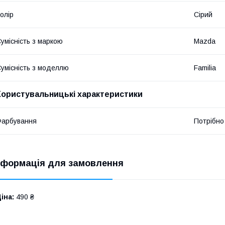
олір
Сірий
умісність з маркою
Mazda
умісність з моделлю
Familia
Користувальницькі характеристики
Фарбування
Потрібно
нформація для замовлення
іна:
490 ₴