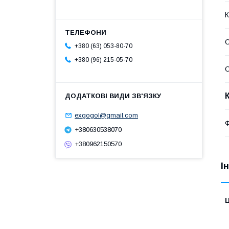
К
С
+380 (63) 053-80-70
+380 (96) 215-05-70
С
exgogol@gmail.com
+380630538070
+380962150570
І
Ц