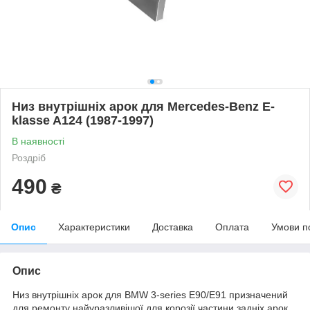
Низ внутрішніх арок для Mercedes-Benz E-
klasse A124 (1987-1997)
В наявності
Роздріб
490
₴
Опис
Характеристики
Доставка
Оплата
Умови п
Опис
Низ внутрішніх арок для BMW 3-series E90/E91 призначений
для ремонту найуразливішої для корозії частини задніх арок