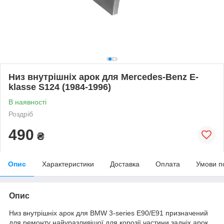
Низ внутрішніх арок для Mercedes-Benz E-
klasse S124 (1984-1996)
В наявності
Роздріб
490
₴
Опис
Характеристики
Доставка
Оплата
Умови п
Опис
Низ внутрішніх арок для BMW 3-series E90/E91 призначений
для ремонту найуразливішої для корозії частини задніх арок