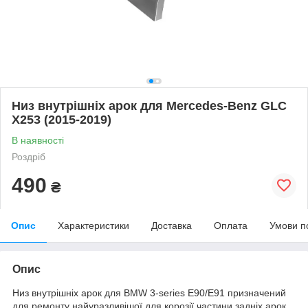
Низ внутрішніх арок для Mercedes-Benz GLC
X253 (2015-2019)
В наявності
Роздріб
490
₴
Опис
Характеристики
Доставка
Оплата
Умови п
Опис
Низ внутрішніх арок для BMW 3-series E90/E91 призначений
для ремонту найуразливішої для корозії частини задніх арок