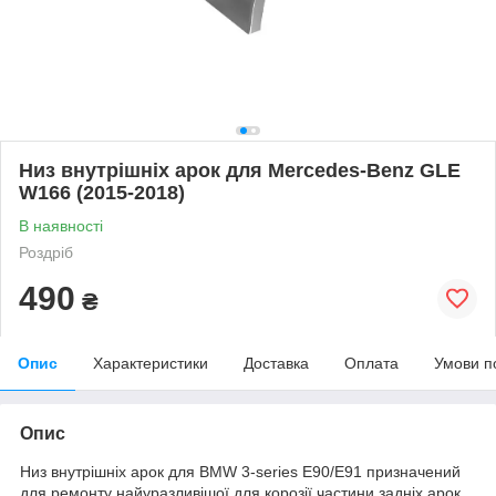
Низ внутрішніх арок для Mercedes-Benz GLE
W166 (2015-2018)
В наявності
Роздріб
490
₴
Опис
Характеристики
Доставка
Оплата
Умови п
Опис
Низ внутрішніх арок для BMW 3-series E90/E91 призначений
для ремонту найуразливішої для корозії частини задніх арок