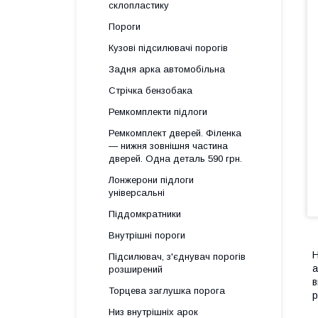
склопластику
Пороги
Кузові підсилювачі порогів
Задня арка автомобільна
Стрічка бензобака
Ремкомплекти підлоги
Ремкомплект дверей. Філенка
— нижня зовнішня частина
дверей. Одна деталь 590 грн.
Лонжерони підлоги
універсальні
Піддомкратники
Внутрішні пороги
Н
Підсилювач, з'єднувач порогів
а
розширений
в
Торцева заглушка порога
р
Низ внутрішніх арок