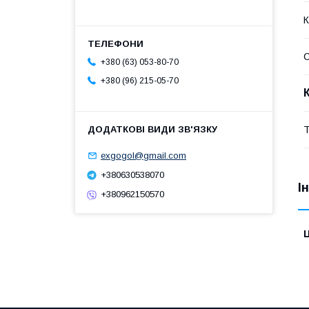
К
С
+380 (63) 053-80-70
+380 (96) 215-05-70
Т
exgogol@gmail.com
+380630538070
І
+380962150570
Ц