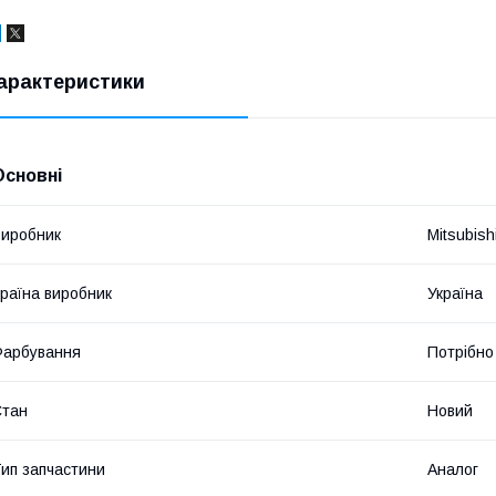
арактеристики
Основні
иробник
Mitsubish
раїна виробник
Україна
Фарбування
Потрібно
Стан
Новий
ип запчастини
Аналог