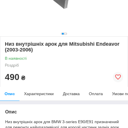
Низ внутрішніх арок для Mitsubishi Endeavor
(2003-2006)
В наявності
Роздріб
490
₴
Опис
Характеристики
Доставка
Оплата
Умови п
Опис
Низ внутрішніх арок для BMW 3-series E90/E91 призначений
для ремонту найуразливішої для корозії частини задніх арок