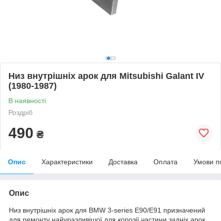
Низ внутрішніх арок для Mitsubishi Galant IV
(1980-1987)
В наявності
Роздріб
490
₴
Опис
Характеристики
Доставка
Оплата
Умови п
Опис
Низ внутрішніх арок для BMW 3-series E90/E91 призначений
для ремонту найуразливішої для корозії частини задніх арок