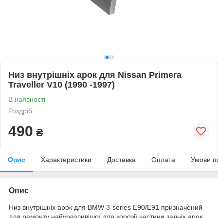
Низ внутрішніх арок для Nissan Primera
Traveller V10 (1990 -1997)
В наявності
Роздріб
490
₴
Опис
Характеристики
Доставка
Оплата
Умови п
Опис
Низ внутрішніх арок для BMW 3-series E90/E91 призначений
для ремонту найуразливішої для корозії частини задніх арок