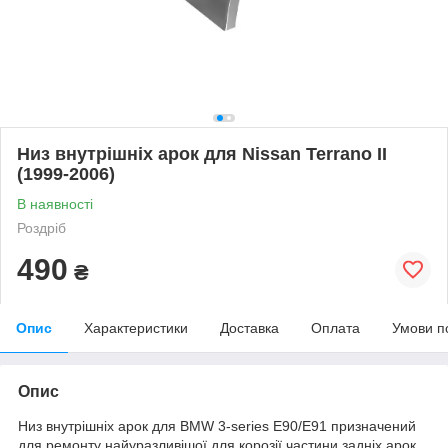
Низ внутрішніх арок для Nissan Terrano II
(1999-2006)
В наявності
Роздріб
490
₴
Опис
Характеристики
Доставка
Оплата
Умови п
Опис
Низ внутрішніх арок для BMW 3-series E90/E91 призначений
для ремонту найуразливішої для корозії частини задніх арок