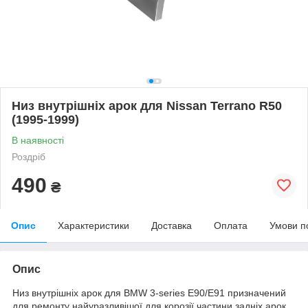
Низ внутрішніх арок для Nissan Terrano R50
(1995-1999)
В наявності
Роздріб
490
₴
Опис
Характеристики
Доставка
Оплата
Умови п
Опис
Низ внутрішніх арок для BMW 3-series E90/E91 призначений
для ремонту найуразливішої для корозії частини задніх арок