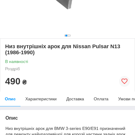
Низ внутрішніх арок для Nissan Pulsar N13
(1986-1990)
В наявності
Роздріб
490
₴
Опис
Характеристики
Доставка
Оплата
Умови п
Опис
Низ внутрішніх арок для BMW 3-series E90/E91 призначений
для ремонту найуразливішої для корозії частини задніх арок