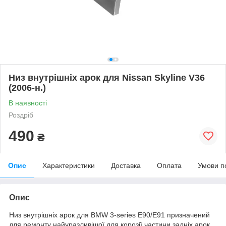
Низ внутрішніх арок для Nissan Skyline V36
(2006-н.)
В наявності
Роздріб
490
₴
Опис
Характеристики
Доставка
Оплата
Умови п
Опис
Низ внутрішніх арок для BMW 3-series E90/E91 призначений
для ремонту найуразливішої для корозії частини задніх арок