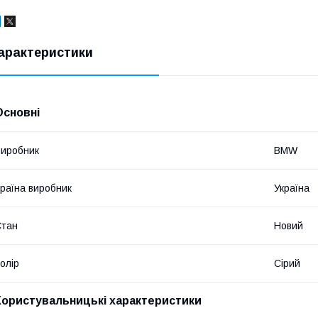
арактеристики
Основні
иробник
BMW
раїна виробник
Україна
Стан
Новий
олір
Сірий
Користувальницькі характеристики