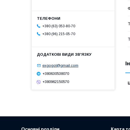
Т
+380 (63) 053-80-70
+380 (96) 215-05-70
Т
І
exgogol@gmail.com
+380630538070
+380962150570
Ц
Основні розділи
Карта т