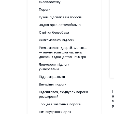
склопластику
Пороги
Кузові підсилювачі порогів
Задня арка автомобільна
Стрічка бензобака
Ремкомплекти підлоги
Ремкомплект дверей. Філенка
— нижня зовнішня частина
дверей. Одна деталь 590 грн.
Лонжерони підлоги
універсальні
Піддомкратники
Внутрішні пороги
Н
Підсилювач, з'єднувач порогів
а
розширений
в
Торцева заглушка порога
р
Низ внутрішніх арок