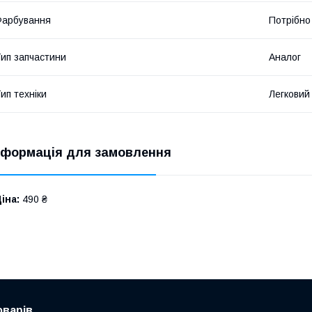
Фарбування
Потрібно
ип запчастини
Аналог
ип техніки
Легковий
нформація для замовлення
іна:
490 ₴
оварів