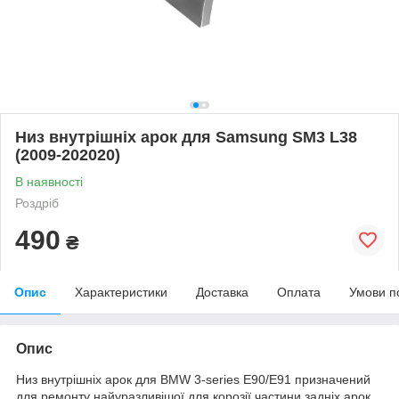
Низ внутрішніх арок для Samsung SM3 L38
(2009-202020)
В наявності
Роздріб
490
₴
Опис
Характеристики
Доставка
Оплата
Умови п
Опис
Низ внутрішніх арок для BMW 3-series E90/E91 призначений
для ремонту найуразливішої для корозії частини задніх арок