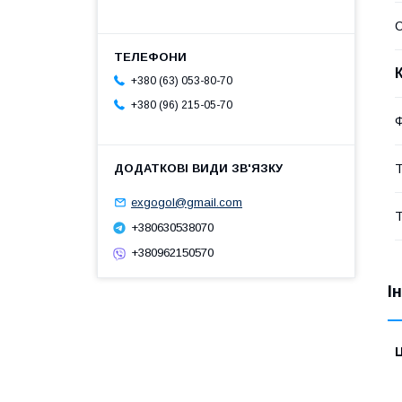
С
+380 (63) 053-80-70
+380 (96) 215-05-70
Т
exgogol@gmail.com
Т
+380630538070
+380962150570
І
Ц