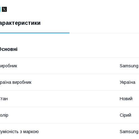
арактеристики
Основні
иробник
Samsung
раїна виробник
Україна
Стан
Новий
олір
Сірий
умісність з маркою
Samsung