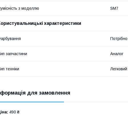
умісність з моделлю
SM7
Користувальницькі характеристики
Фарбування
Потрібно
ип запчастини
Аналог
ип техніки
Легковий
нформація для замовлення
іна:
490 ₴