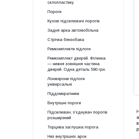
склопластику
Пороги
Кузові підсилювачі порогів
Задня арка автомобільна
Стрічка бензобака
Ремкомплекти підлоги
Ремкомплект дверей. Філенка
— нижня зовнішня частина
дверей. Одна деталь 590 грн.
Лонжерони підлоги
універсальні
Піддомкратники
Внутрішні пороги
Н
Підсилювач, з'єднувач порогів
а
розширений
в
Торцева заглушка порога
р
Низ внутрішніх арок